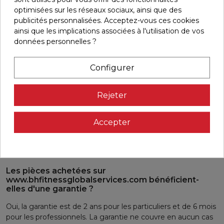
dont vous avez besoin ne figure pas dans la liste, rendez-
optimisées sur les réseaux sociaux, ainsi que des
vous dans le magasin où vous avez acheté la machine ou
publicités personnalisées. Acceptez-vous ces cookies
contactez le service après-vente à
ainsi que les implications associées à l'utilisation de vos
repuestos@bhfitness.com
et ils vous conseilleront.
données personnelles ?
Que dois-je faire si je ne connais pas le code de ma
machine ou le code de la pièce dont j'ai besoin ?
Configurer
Vous pouvez vous rendre au magasin où vous avez acheté
la machine ou dans un magasin qui vend la marque BH, et
Rejeter
ils vous aideront. Dans la section
Où acheter
du site officiel
de BH
www.bhfitness.com
, vous pouvez vérifier quel
magasin est le plus proche de chez vous.
Accepter
Si vous avez des questions, veuillez contacter le service
après-vente à
repuestos@bhfitness.com
et ils vous
conseilleront.
Les pièces achetées sur
www.bhfitnessglobalservices.com bénéficient-
elles d'une garantie ?
Oui, la garantie est de 2 ans pour les particuliers et de 6 mois
pour les professionnels. La garantie ne couvre en aucun cas