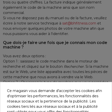
trois ou quatre chiffres. La facture indique généralement
également le code de la machine ainsi que son nom
commercial.
Si vous ne disposez pas du manuel ou de la facture, veuillez
écrire à notre service technique à
sat@bhfitness.com
et
nous envoyer quelques photos de votre machine afin que
nous puissions vous aider à l'identifier.
Que dois-je faire une fois que je connais mon code
machine ?
Vous avez deux options :
Option 1 : saisissez le code machine dans le moteur de
recherche et cliquez sur le bouton
Rechercher
. Si la machine
est sur le Web, une liste apparaîtra avec toutes les pièces de
cette machine que nous avons à vendre via le Web.
Option 2 : Choisissez le type de machine que vous possédez
en cliquant sur la photo de la catégorie et recherchez votre
Ce magasin vous demande d'accepter les cookies afin
machine dans la liste déroulante. Si votre machine est sur le
d'optimiser les performances, les fonctionnalités des
site Web, une liste de toutes les pièces pour cette machine
réseaux sociaux et la pertinence de la publicité. Les
que nous avons à vendre sur le site Web apparaîtra.
cookies tiers liés aux réseaux sociaux et à la publicité
Si votre machine n'apparaît pas sur le site Web ou si la pièce
sont utilisés pour vous offrir des fonctionnalités