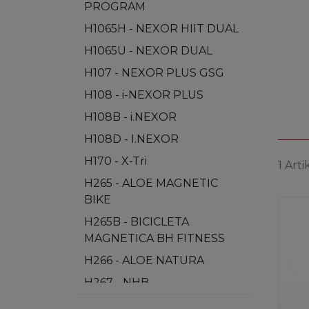
PROGRAM
H1065H - NEXOR HIIT DUAL
H1065U - NEXOR DUAL
H107 - NEXOR PLUS GSG
H108 - i-NEXOR PLUS
H108B - i.NEXOR
H108D - I.NEXOR
H170 - X-Tri
1 Arti
H265 - ALOE MAGNETIC
BIKE
H265B - BICICLETA
MAGNETICA BH FITNESS
H266 - ALOE NATURA
H267 - NHB
H267N - NHB