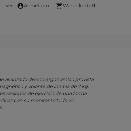
account_circle
shopping_cart
Anmelden
Warenkorb
0
 de avanzado diseño ergonómico provista
magnético y volante de inercia de 7 kg.
tus sesiones de ejercicio de una forma
 eficaz con su monitor LCD de 22
s.