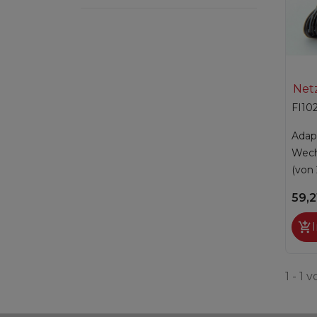
H282 - ASTRA MAGNETIC
H284 - CORSA
H284N - CORSA
H287 - CORSA PROGRAM
Net
FI10
H3120 - VIXION
H3120U - VIXION DUAL
Adap
Wech
H3125 - i.VIXION
(von 
H315 - ZT100
59,2
H315F - ACTIVE
H490 - RHYNO

H491 - RHYNO MAX
H4915 - RHYNO 2011
1 - 1 
H4915M - RHYNO MAX
H492 - RHYNO PROGRAM