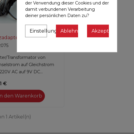
der Verwendung dieser Cookies und der
damit verbundenen Verarbeitung
deiner persönlichen Daten zu?
Einstellungen
Ablehnen
Akzeptieren

Vorschau
zadapter AC-DC 9V
2075
ter/Transformator von
selstrom auf Gleichstrom
220V AC auf 9V DC...
1 €
In den Warenkorb
von 1 Artikel(n)