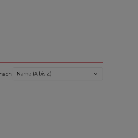
Name (A bis Z)
expand_more
 nach: