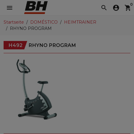
0
menu
search
account_circle
shopping_cart
Startseite
DOMÉSTICO
HEIMTRAINER
RHYNO PROGRAM
H492
RHYNO PROGRAM