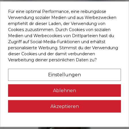
Für eine optimal Performance, eine reibungslose
Verwendung sozialer Medien und aus Werbezwecken
empfiehlt dir dieser Laden, der Verwendung von
Cookies zuzustimmen. Durch Cookies von sozialen
Medien und Werbecookies von Drittparteien hast du
Cup pedal axle group
Zugriff auf Social-Media-Funktionen und erhältst
H492044
personalisierte Werbung. Stimmst du der Verwendung
dieser Cookies und der damit verbundenen
Kompletter Satz Lagerschalen für das Tretlager.
Verarbeitung deiner persönlichen Daten zu?
Beinhaltet Lagerschalen, Kuge...
Einstellungen
34,19 €

In den Warenkorb
Ablehnen
Akzeptieren