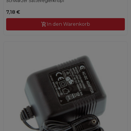
Schwarzer Sattelreglerknopf
7,18 €

In den Warenkorb