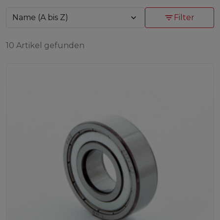
Name (A bis Z)
expand_more
filter_list
Filter
10 Artikel gefunden