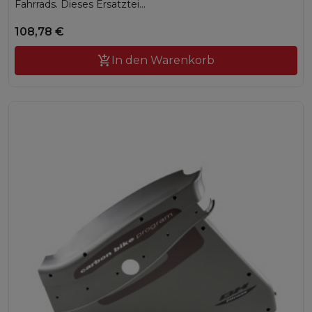
Fahrrads. Dieses Ersatztei...
108,78 €

In den Warenkorb