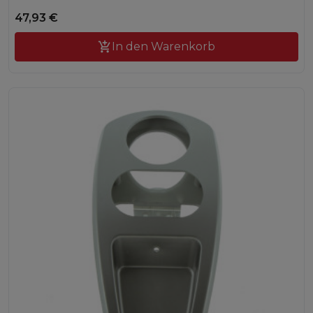
47,93 €

In den Warenkorb