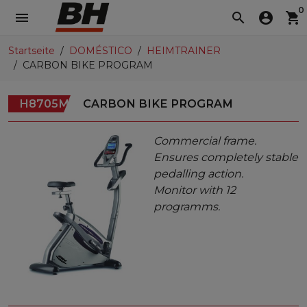
0
menu
search
account_circle
shopping_cart
Startseite
DOMÉSTICO
HEIMTRAINER
CARBON BIKE PROGRAM
H8705M
CARBON BIKE PROGRAM
Commercial frame.
Ensures completely stable
pedalling action.
Monitor with 12
programms.