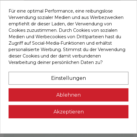
Für eine optimal Performance, eine reibungslose
Verwendung sozialer Medien und aus Werbezwecken
empfiehlt dir dieser Laden, der Verwendung von
Cookies zuzustimmen. Durch Cookies von sozialen
Medien und Werbecookies von Drittparteien hast du
Zugriff auf Social-Media-Funktionen und erhältst
Chain right cover
personalisierte Werbung. Stimmst du der Verwendung
H8705046R
dieser Cookies und der damit verbundenen
Verarbeitung deiner persönlichen Daten zu?
Verkleidungsabdeckung für die rechte Seite Ihres BH-
Fahrrads. Dieses Ersatzte...
Einstellungen
108,78 €
Ablehnen

In den Warenkorb
Akzeptieren