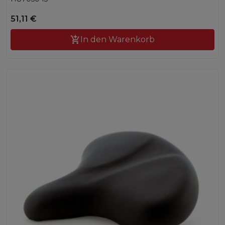
51,11 €

In den Warenkorb