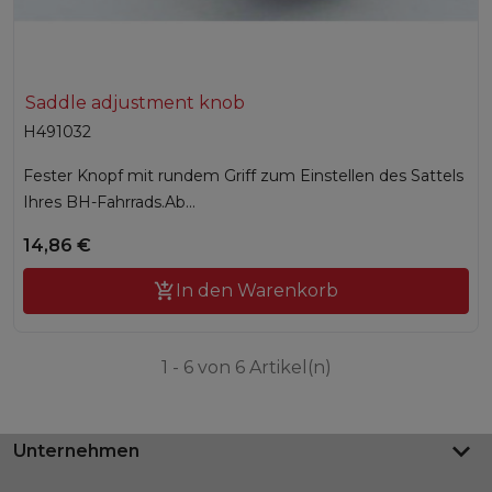
Saddle adjustment knob
H491032
Fester Knopf mit rundem Griff zum Einstellen des Sattels
Ihres BH-Fahrrads.Ab...
14,86 €

In den Warenkorb
1 - 6 von 6 Artikel(n)
keyboard_arrow_down
Unternehmen