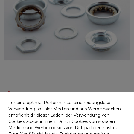
Cup pedal axle group
H491034
Für eine optimal Performance, eine reibungslose
Verwendung sozialer Medien und aus Werbezwecken
Kompletter Satz Lagerschalen für das Tretlager.
empfiehlt dir dieser Laden, der Verwendung von
Beinhaltet Lagerschalen, Kuge...
Cookies zuzustimmen. Durch Cookies von sozialen
Medien und Werbecookies von Drittparteien hast du
34,19 €
Zugriff auf Social-Media-Funktionen und erhältst