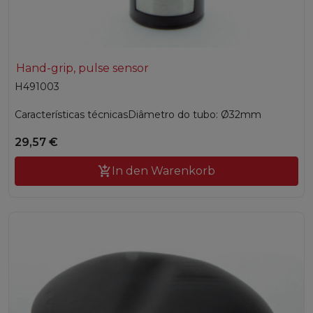
Hand-grip, pulse sensor
H491003
Características técnicasDiâmetro do tubo: Ø32mm
29,57 €

In den Warenkorb